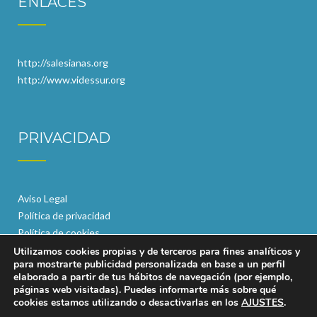
ENLACES
http://salesianas.org
http://www.videssur.org
PRIVACIDAD
Aviso Legal
Política de privacidad
Política de cookies
Utilizamos cookies propias y de terceros para fines analíticos y
para mostrarte publicidad personalizada en base a un perfil
elaborado a partir de tus hábitos de navegación (por ejemplo,
páginas web visitadas). Puedes informarte más sobre qué
cookies estamos utilizando o desactivarlas en los
AJUSTES
.