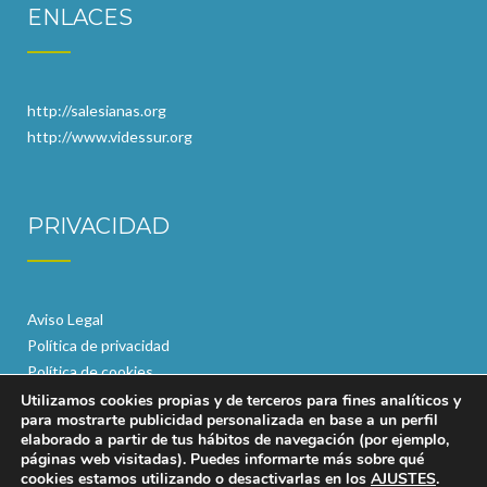
ENLACES
http://salesianas.org
http://www.videssur.org
PRIVACIDAD
Aviso Legal
Política de privacidad
Política de cookies
Utilizamos cookies propias y de terceros para fines analíticos y
para mostrarte publicidad personalizada en base a un perfil
elaborado a partir de tus hábitos de navegación (por ejemplo,
páginas web visitadas). Puedes informarte más sobre qué
cookies estamos utilizando o desactivarlas en los
AJUSTES
.